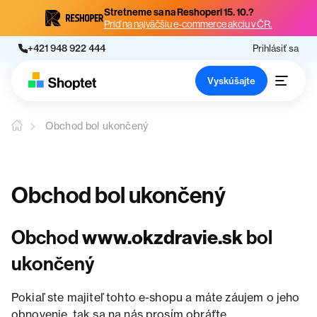
Stretneme sa na Reshoperi 15. 10.?
Príď na najväčšiu e-commerce akciu v ČR.
+421 948 922 444
Prihlásiť sa
Vyskúšajte
Obchod bol ukončený
Obchod bol ukončený
Obchod
www.okzdravie.sk
bol
ukončený
Pokiaľ ste majiteľ tohto e-shopu a máte záujem o jeho
obnovenie, tak sa na nás prosím obráťte.