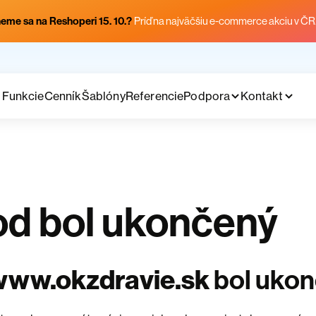
eme sa na Reshoperi 15. 10.?
Príď na najväčšiu e-commerce akciu v ČR
Funkcie
Cenník
Šablóny
Referencie
Podpora
Kontakt
d bol ukončený
www.okzdravie.sk
bol uko