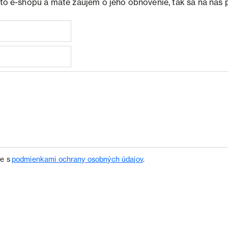
ohto e-shopu a máte záujem o jeho obnovenie, tak sa na nás 
te s
podmienkami ochrany osobných údajov
.