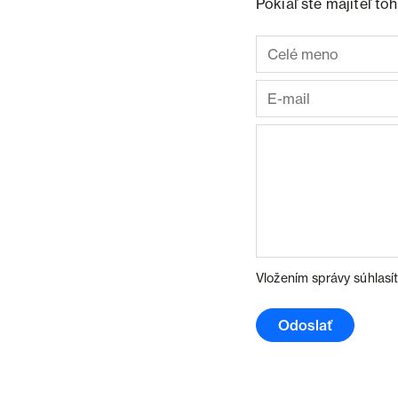
Pokiaľ ste majiteľ t
Vložením správy súhlasí
Odoslať