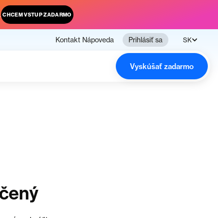
.
CHCEM VSTUP ZADARMO
Kontakt
Nápoveda
Prihlásiť sa
SK
Vyskúšať zadarmo
nčený