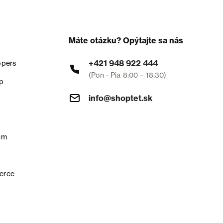
Máte otázku? Opýtajte sa nás
+421 948 922 444
opers
(Pon - Pia 8:00 – 18:30)
p
info@shoptet.sk
um
erce