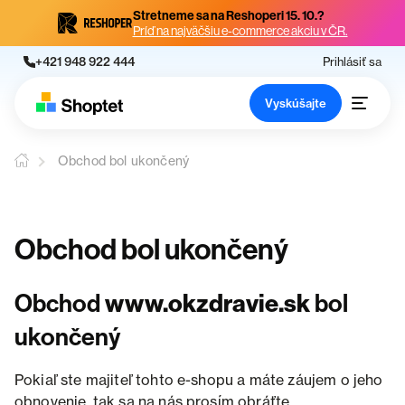
Stretneme sa na Reshoperi 15. 10.?
Príď na najväčšiu e-commerce akciu v ČR.
+421 948 922 444
Prihlásiť sa
Vyskúšajte
Obchod bol ukončený
Obchod bol ukončený
Obchod
www.okzdravie.sk
bol
ukončený
Pokiaľ ste majiteľ tohto e-shopu a máte záujem o jeho
obnovenie, tak sa na nás prosím obráťte.