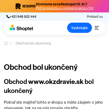
Stretneme sa na Reshoperi 15. 10.?
Príď na najväčšiu e-commerce akciu v ČR.
+421 948 922 444
Prihlásiť sa
Vyskúšajte
Obchod bol ukončený
Obchod bol ukončený
Obchod
www.okzdravie.sk
bol
ukončený
Pokiaľ ste majiteľ tohto e-shopu a máte záujem o jeho
obnovenie, tak sa na nás prosím obráťte.