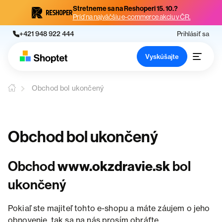
Stretneme sa na Reshoperi 15. 10.?
Príď na najväčšiu e-commerce akciu v ČR.
+421 948 922 444
Prihlásiť sa
Vyskúšajte
Obchod bol ukončený
Obchod bol ukončený
Obchod
www.okzdravie.sk
bol
ukončený
Pokiaľ ste majiteľ tohto e-shopu a máte záujem o jeho
obnovenie, tak sa na nás prosím obráťte.