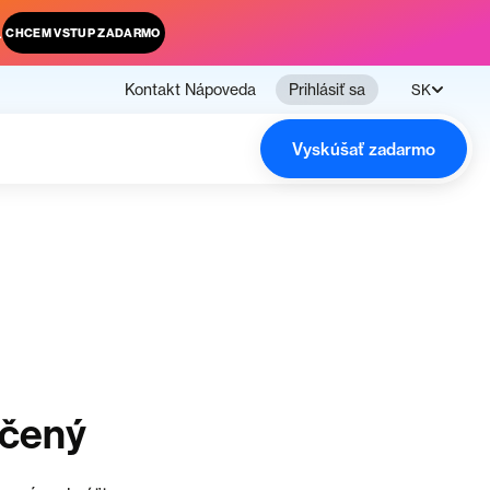
.
CHCEM VSTUP ZADARMO
Kontakt
Nápoveda
Prihlásiť sa
SK
Vyskúšať zadarmo
nčený