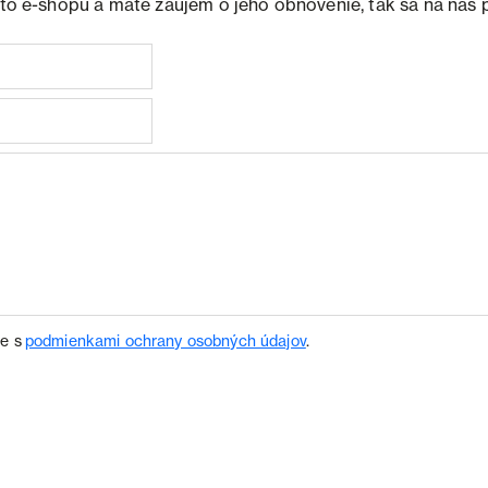
ohto e-shopu a máte záujem o jeho obnovenie, tak sa na nás 
te s
podmienkami ochrany osobných údajov
.