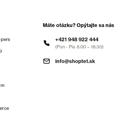
Máte otázku? Opýtajte sa nás
+421 948 922 444
opers
(Pon - Pia 8:00 – 18:30)
p
info@shoptet.sk
um
erce