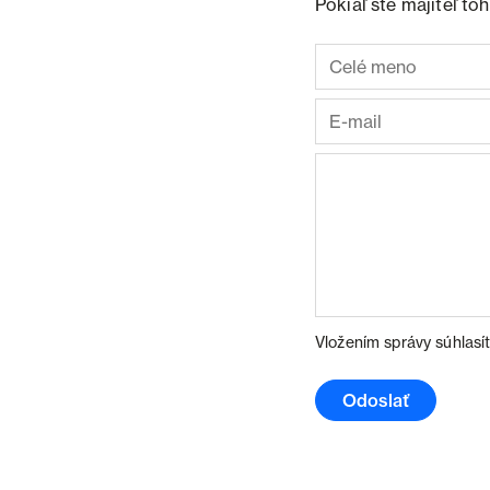
Pokiaľ ste majiteľ t
Vložením správy súhlasí
Odoslať