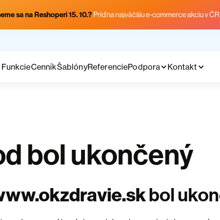
eme sa na Reshoperi 15. 10.?
Príď na najväčšiu e-commerce akciu v ČR
Funkcie
Cenník
Šablóny
Referencie
Podpora
Kontakt
d bol ukončený
www.okzdravie.sk
bol uko