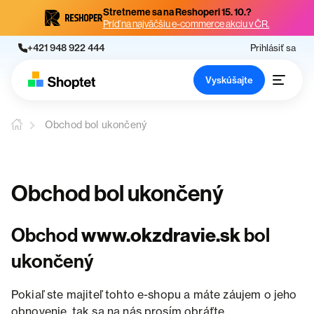
Stretneme sa na Reshoperi 15. 10.?
Príď na najväčšiu e-commerce akciu v ČR.
+421 948 922 444
Prihlásiť sa
Vyskúšajte
Obchod bol ukončený
Obchod bol ukončený
Obchod
www.okzdravie.sk
bol
ukončený
Pokiaľ ste majiteľ tohto e-shopu a máte záujem o jeho
obnovenie, tak sa na nás prosím obráťte.