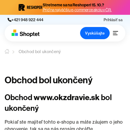
Stretneme sa na Reshoperi 15. 10.?
Príď na najväčšiu e-commerce akciu v ČR.
+421 948 922 444
Prihlásiť sa
Vyskúšajte
Obchod bol ukončený
Obchod bol ukončený
Obchod
www.okzdravie.sk
bol
ukončený
Pokiaľ ste majiteľ tohto e-shopu a máte záujem o jeho
obnovenie, tak sa na nás prosím obráťte.