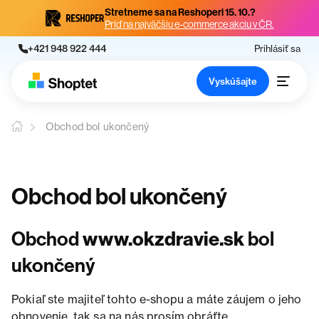
Stretneme sa na Reshoperi 15. 10.?
Príď na najväčšiu e-commerce akciu v ČR.
+421 948 922 444
Prihlásiť sa
Vyskúšajte
Obchod bol ukončený
Obchod bol ukončený
Obchod
www.okzdravie.sk
bol
ukončený
Pokiaľ ste majiteľ tohto e-shopu a máte záujem o jeho
obnovenie, tak sa na nás prosím obráťte.