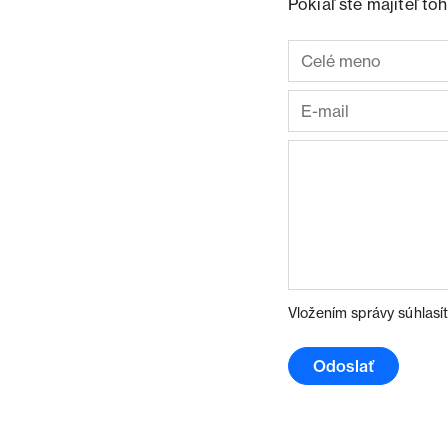
Pokiaľ ste majiteľ t
Vložením správy súhlasí
Odoslať