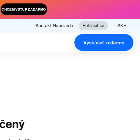
.
CHCEM VSTUP ZADARMO
Kontakt
Nápoveda
Prihlásiť sa
SK
Vyskúšať zadarmo
nčený