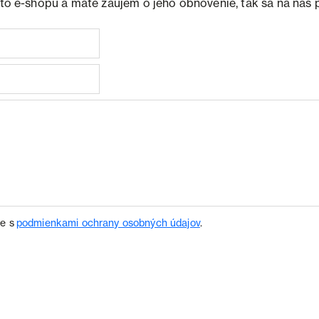
ohto e-shopu a máte záujem o jeho obnovenie, tak sa na nás 
te s
podmienkami ochrany osobných údajov
.