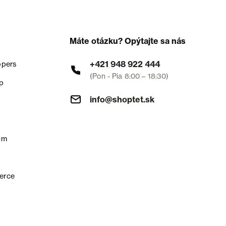
Máte otázku? Opýtajte sa nás
+421 948 922 444
opers
(Pon - Pia 8:00 – 18:30)
p
info@shoptet.sk
um
erce