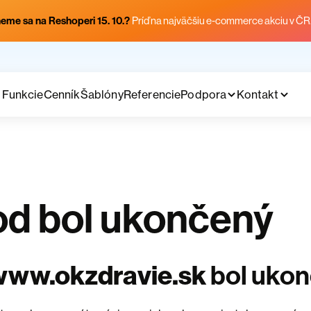
eme sa na Reshoperi 15. 10.?
Príď na najväčšiu e-commerce akciu v ČR
Funkcie
Cenník
Šablóny
Referencie
Podpora
Kontakt
d bol ukončený
www.okzdravie.sk
bol uko