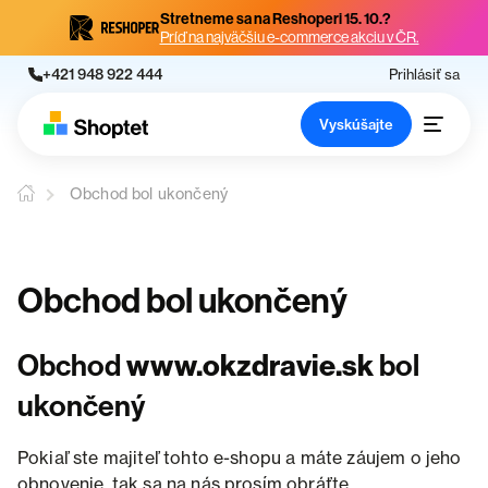
Stretneme sa na Reshoperi 15. 10.?
Príď na najväčšiu e-commerce akciu v ČR.
+421 948 922 444
Prihlásiť sa
Vyskúšajte
Obchod bol ukončený
Obchod bol ukončený
Obchod
www.okzdravie.sk
bol
ukončený
Pokiaľ ste majiteľ tohto e-shopu a máte záujem o jeho
obnovenie, tak sa na nás prosím obráťte.