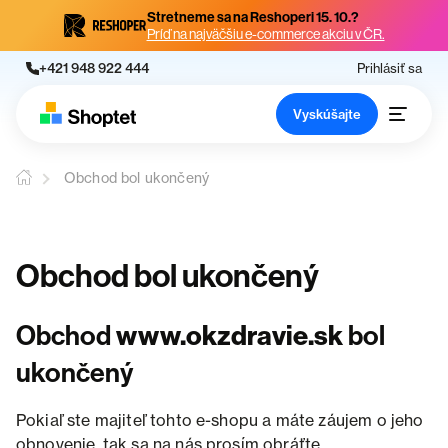
Stretneme sa na Reshoperi 15. 10.?
Príď na najväčšiu e-commerce akciu v ČR.
+421 948 922 444
Prihlásiť sa
Vyskúšajte
Obchod bol ukončený
Obchod bol ukončený
Obchod
www.okzdravie.sk
bol
ukončený
Pokiaľ ste majiteľ tohto e-shopu a máte záujem o jeho
obnovenie, tak sa na nás prosím obráťte.