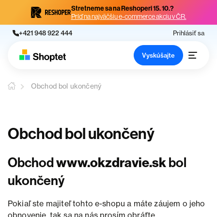
Stretneme sa na Reshoperi 15. 10.?
Príď na najväčšiu e-commerce akciu v ČR.
+421 948 922 444
Prihlásiť sa
Vyskúšajte
Obchod bol ukončený
Obchod bol ukončený
Obchod
www.okzdravie.sk
bol
ukončený
Pokiaľ ste majiteľ tohto e-shopu a máte záujem o jeho
obnovenie, tak sa na nás prosím obráťte.